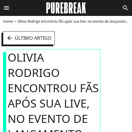
menu
search
Home
Olivia Rodrigo encontrou fãs após sua live, no evento de lançamento do "SOUR Prom" - Foto
arrow_left
ÚLTIMO ARTIGO
OLIVIA
RODRIGO
ENCONTROU FÃS
APÓS SUA LIVE,
NO EVENTO DE