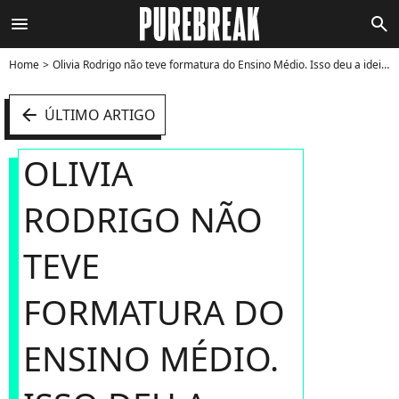
menu
search
Home
Olivia Rodrigo não teve formatura do Ensino Médio. Isso deu a ideia para criar o "SOUR Prom" - Foto
arrow_left
ÚLTIMO ARTIGO
OLIVIA
RODRIGO NÃO
TEVE
FORMATURA DO
ENSINO MÉDIO.