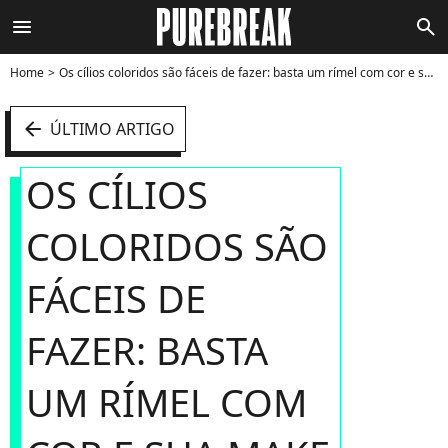
menu
search
Home
Os cílios coloridos são fáceis de fazer: basta um rímel com cor e sua make de Halloween já está incrível - Foto
arrow_left
ÚLTIMO ARTIGO
OS CÍLIOS
COLORIDOS SÃO
FÁCEIS DE
FAZER: BASTA
UM RÍMEL COM