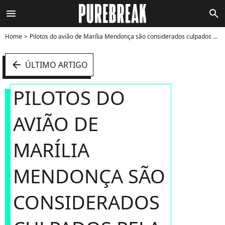
menu
search
Home
Pilotos do avião de Marília Mendonça são considerados culpados pela queda da aeronave - Foto
arrow_left
ÚLTIMO ARTIGO
PILOTOS DO
AVIÃO DE
MARÍLIA
MENDONÇA SÃO
CONSIDERADOS