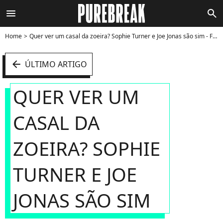
menu
search
Home
Quer ver um casal da zoeira? Sophie Turner e Joe Jonas são sim - Foto
arrow_left
ÚLTIMO ARTIGO
QUER VER UM
CASAL DA
ZOEIRA? SOPHIE
TURNER E JOE
JONAS SÃO SIM