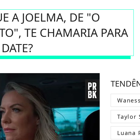
E A JOELMA, DE "O
TO", TE CHAMARIA PARA
DATE?
TENDÊ
Wanes
Taylor 
Luana 