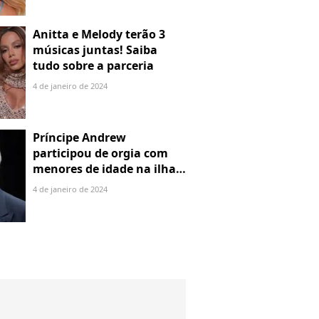
Anitta e Melody terão 3
músicas juntas! Saiba
tudo sobre a parceria
4 de janeiro de 2024
Príncipe Andrew
participou de orgia com
menores de idade na ilha
de Jeffrey Epstein, chefe de
4 de janeiro de 2024
rede de tráfico sexual