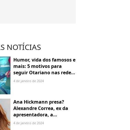
S NOTÍCIAS
Humor, vida dos famosos e
mais: 5 motivos para
seguir Otariano nas redes
sociais
4 de janeiro de 2024
Ana Hickmann presa?
Alexandre Correa, ex da
apresentadora, a
denuncia por alienação
4 de janeiro de 2024
parental