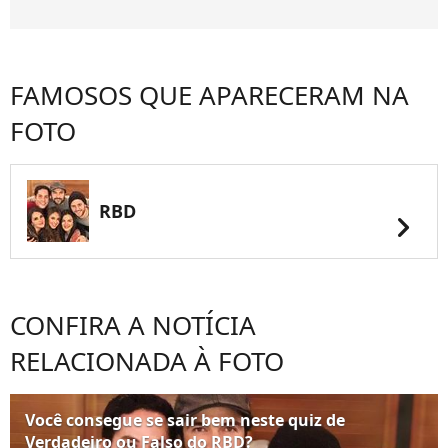
FAMOSOS QUE APARECERAM NA
FOTO
RBD
chevron_right
CONFIRA A NOTÍCIA
RELACIONADA À FOTO
Você consegue se sair bem neste quiz de
Verdadeiro ou Falso do RBD?