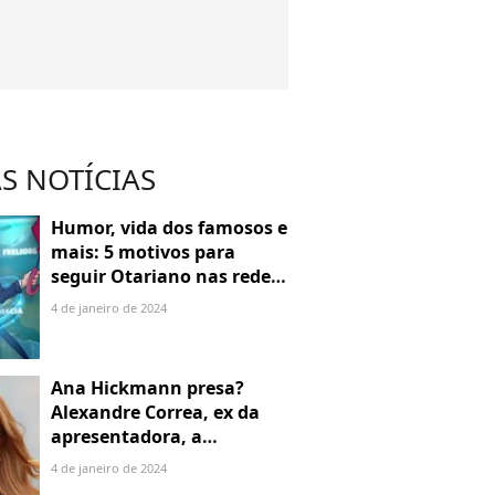
S NOTÍCIAS
Humor, vida dos famosos e
mais: 5 motivos para
seguir Otariano nas redes
sociais
4 de janeiro de 2024
Ana Hickmann presa?
Alexandre Correa, ex da
apresentadora, a
denuncia por alienação
4 de janeiro de 2024
parental