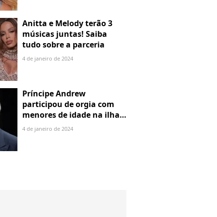
Anitta e Melody terão 3
músicas juntas! Saiba
tudo sobre a parceria
4 de janeiro de 2024
Príncipe Andrew
participou de orgia com
menores de idade na ilha
de Jeffrey Epstein, chefe de
4 de janeiro de 2024
rede de tráfico sexual