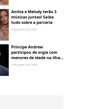
Anitta e Melody terão 3
músicas juntas! Saiba
tudo sobre a parceria
4 de janeiro de 2024
Príncipe Andrew
participou de orgia com
menores de idade na ilha
de Jeffrey Epstein, chefe de
4 de janeiro de 2024
rede de tráfico sexual