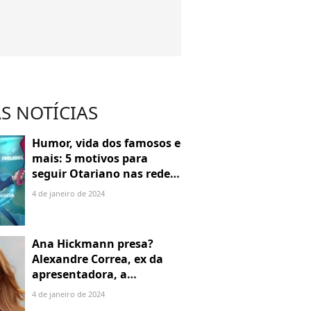
S NOTÍCIAS
Humor, vida dos famosos e
mais: 5 motivos para
seguir Otariano nas redes
sociais
4 de janeiro de 2024
Ana Hickmann presa?
Alexandre Correa, ex da
apresentadora, a
denuncia por alienação
4 de janeiro de 2024
parental