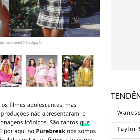
nema você seria?© Divulgação
TENDÊ
 os filmes adolescentes, mas
Wanes
 produções não apresentaram, e
onagens icônicos. São tantos
que
Taylor 
 E por aqui no
Purebreak
nós somos
nal de contas, os filmes são ótimos,