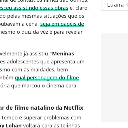
Luana 
esceu assistindo essas obras
e, claro,
ndo pelas mesmas situações que os
roubavam a cena,
seja em papéis de
 mesmo o quiz da vez é para revelar
avelmente já assistiu
"Meninas
lmes adolescentes que apresenta um
 mesmo com as maldades, bem
também
qual personagem do filme
tória que marcou o cinema para
ar de filme natalino da Netflix
m tempo e superar problemas com
ay Lohan
voltará para as telinhas