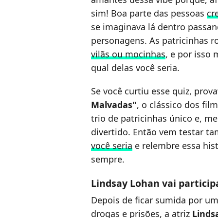
sim! Boa parte das pessoas
cr
se imaginava lá dentro passa
personagens. As patricinhas 
vilãs ou mocinhas
, e por isso
qual delas você seria.
Se você curtiu esse quiz, prov
Malvadas"
, o clássico dos fi
trio de patricinhas único e,
divertido. Então vem testar 
você seria
e relembre essa his
sempre.
Lindsay Lohan vai particip
Depois de ficar sumida por u
drogas e prisões, a atriz
Linds