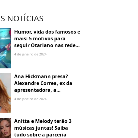
S NOTÍCIAS
Humor, vida dos famosos e
mais: 5 motivos para
seguir Otariano nas redes
sociais
4 de janeiro de 2024
Ana Hickmann presa?
Alexandre Correa, ex da
apresentadora, a
denuncia por alienação
4 de janeiro de 2024
parental
Anitta e Melody terão 3
músicas juntas! Saiba
tudo sobre a parceria