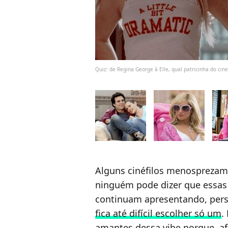
Quiz: de Regina George à Elle, qual patricinha do ci
Alguns cinéfilos menosprezam
ninguém pode dizer que essas
continuam apresentando, pers
fica até difícil escolher só um
.
amantes dessa vibe porque, afi