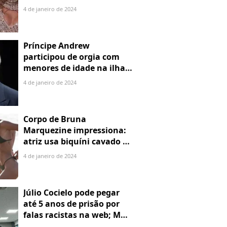
4 de janeiro de 2024
Príncipe Andrew
participou de orgia com
menores de idade na ilha
de Jeffrey Epstein, chefe de
4 de janeiro de 2024
rede de tráfico sexual
Corpo de Bruna
Marquezine impressiona:
atriz usa biquíni cavado e
body chain ao chegar em
4 de janeiro de 2024
Noronha
Júlio Cocielo pode pegar
até 5 anos de prisão por
falas racistas na web; MPF
identificou 9 posts com