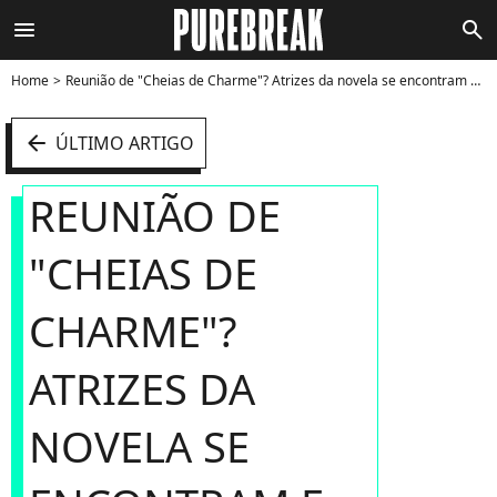
menu
search
Home
Reunião de "Cheias de Charme"? Atrizes da novela se encontram e atiçam fãs - Foto
arrow_left
ÚLTIMO ARTIGO
REUNIÃO DE
"CHEIAS DE
CHARME"?
ATRIZES DA
NOVELA SE