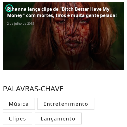
player2
Rihanna lança clipe de "Bitch Better Have My
Money" com mortes, tiros e muita gente pelada!
2 de julho de 2015
PALAVRAS-CHAVE
Música
Entretenimento
Clipes
Lançamento