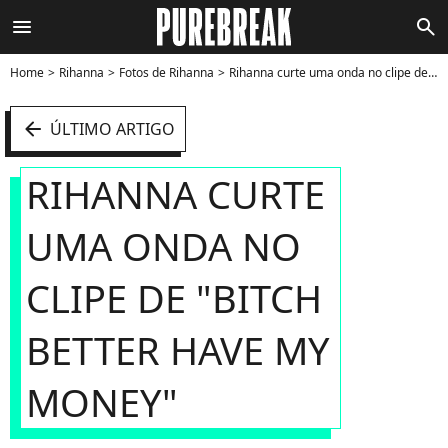
menu
search
Home
Rihanna
Fotos de Rihanna
Rihanna curte uma onda no clipe de "Bitch Better Have My Money" - Foto
arrow_left
ÚLTIMO ARTIGO
RIHANNA CURTE
UMA ONDA NO
CLIPE DE "BITCH
BETTER HAVE MY
MONEY"