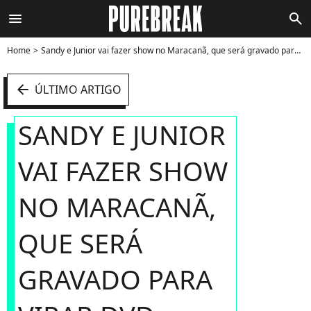
menu
search
Home
Sandy e Junior vai fazer show no Maracanã, que será gravado para virar DVD - Foto
arrow_left
ÚLTIMO ARTIGO
SANDY E JUNIOR
VAI FAZER SHOW
NO MARACANÃ,
QUE SERÁ
GRAVADO PARA