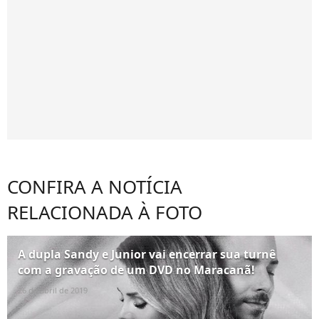
CONFIRA A NOTÍCIA
RELACIONADA À FOTO
A dupla Sandy e Junior vai encerrar sua turnê
com a gravação de um DVD no Maracanã!
26 de abril de 2019