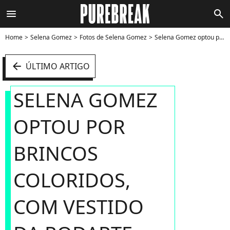
menu
search
Home
Selena Gomez
Fotos de Selena Gomez
Selena Gomez optou por brincos coloridos, com vestido da Rodarte - Foto
arrow_left
ÚLTIMO ARTIGO
SELENA GOMEZ
OPTOU POR
BRINCOS
COLORIDOS,
COM VESTIDO