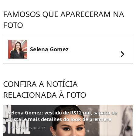
FAMOSOS QUE APARECERAM NA
FOTO
Selena Gomez
chevron_right
CONFIRA A NOTÍCIA
RELACIONADA À FOTO
Selena Gomez: vestido de R$12 mil, sapato de
cristal e mais detalhes do look de premiere
3 de novembro de 2022