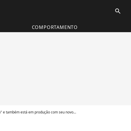
search
COMPORTAMENTO
mbém está em produção com seu novo álbum - Foto