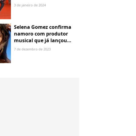
será o último
3 de janeiro de 2024
Selena Gomez confirma
namoro com produtor
musical que já lançou
parceria com Justin Bieber
7 de dezembro de 2023