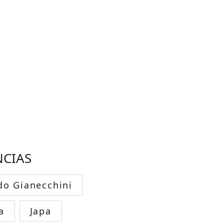
NCIAS
do Gianecchini
a
Japa