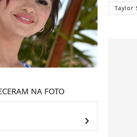
Taylor 
ECERAM NA FOTO
chevron_right