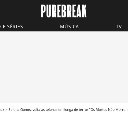
S E SÉRIES
MÚSICA
TV
mez
Selena Gomez volta às telonas em longa de terror "Os Mortos Não Morrem" e ta