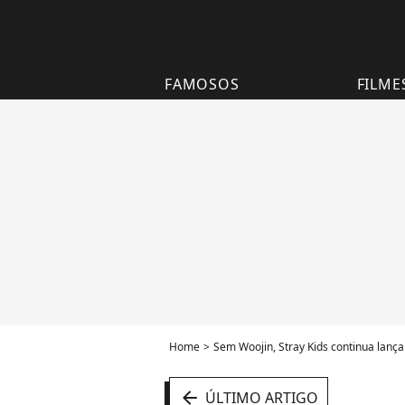
FAMOSOS
FILME
Home
Sem Woojin, Stray Kids continua lanç
arrow_left
ÚLTIMO ARTIGO