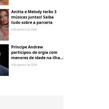
Anitta e Melody terão 3
músicas juntas! Saiba
tudo sobre a parceria
4 de janeiro de 2024
Príncipe Andrew
participou de orgia com
menores de idade na ilha
de Jeffrey Epstein, chefe de
4 de janeiro de 2024
rede de tráfico sexual