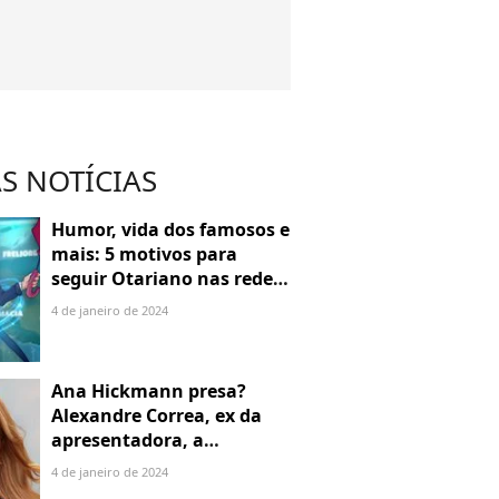
S NOTÍCIAS
Humor, vida dos famosos e
mais: 5 motivos para
seguir Otariano nas redes
sociais
4 de janeiro de 2024
Ana Hickmann presa?
Alexandre Correa, ex da
apresentadora, a
denuncia por alienação
4 de janeiro de 2024
parental