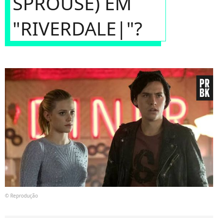
SPROUSE) EM
"RIVERDALE|"?
© Reprodução