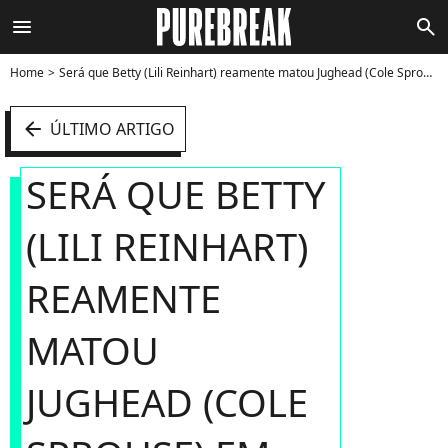
menu
search
Home
Será que Betty (Lili Reinhart) reamente matou Jughead (Cole Sprouse) em "Riverdale|"? - Foto
arrow_left
ÚLTIMO ARTIGO
SERÁ QUE BETTY
(LILI REINHART)
REAMENTE
MATOU
JUGHEAD (COLE