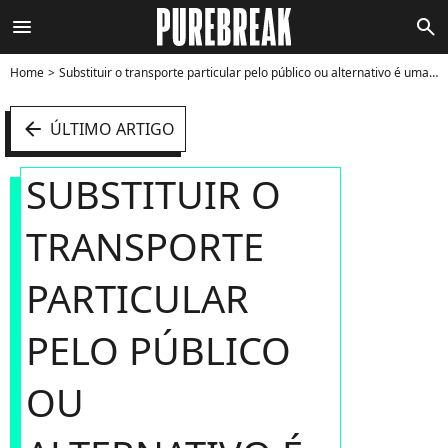
menu
search
Home
Substituir o transporte particular pelo público ou alternativo é uma ótima dica para controlar sua grana - Foto
arrow_left
ÚLTIMO ARTIGO
SUBSTITUIR O
TRANSPORTE
PARTICULAR
PELO PÚBLICO
OU