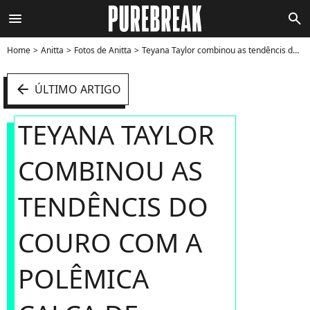
menu
search
Home
Anitta
Fotos de Anitta
Teyana Taylor combinou as tendêncis do couro com a polêmica calça de cintura baixa para o Billboard Music Awards 2022 - Foto
arrow_left
ÚLTIMO ARTIGO
TEYANA TAYLOR
COMBINOU AS
TENDÊNCIS DO
COURO COM A
POLÊMICA