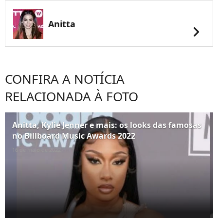
Anitta
chevron_right
CONFIRA A NOTÍCIA
RELACIONADA À FOTO
Anitta, Kylie Jenner e mais: os looks das famosas
no Billboard Music Awards 2022
16 de maio de 2022