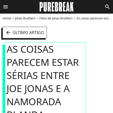
menu
search
Home
Jonas Brothers
Fotos de Jonas Brothers
As coisas parecem estar sérias entre Joe Jonas e a namorada Blanda Eggenschwiler. Os dois foram vistos procurando casas em Los Angeles, dia 26 de outubro. Será que vem casamento por aí? - Foto
arrow_left
ÚLTIMO ARTIGO
AS COISAS
PARECEM ESTAR
SÉRIAS ENTRE
JOE JONAS E A
NAMORADA