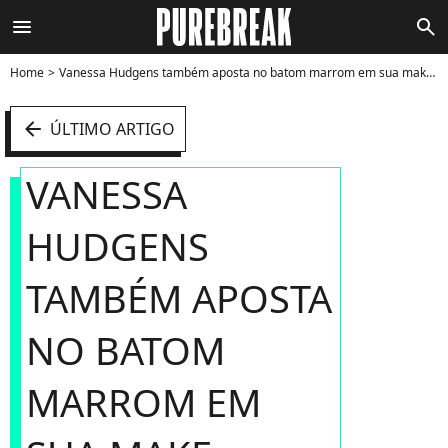
menu
search
Home
Vanessa Hudgens também aposta no batom marrom em sua make - Foto
arrow_left
ÚLTIMO ARTIGO
VANESSA
HUDGENS
TAMBÉM APOSTA
NO BATOM
MARROM EM