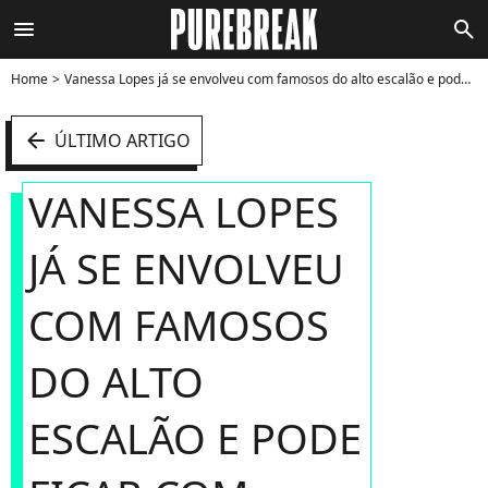
menu
search
Home
Vanessa Lopes já se envolveu com famosos do alto escalão e pode ficar com Harry Styles quando ele vier ao Brasil - Foto
arrow_left
ÚLTIMO ARTIGO
VANESSA LOPES
JÁ SE ENVOLVEU
COM FAMOSOS
DO ALTO
ESCALÃO E PODE