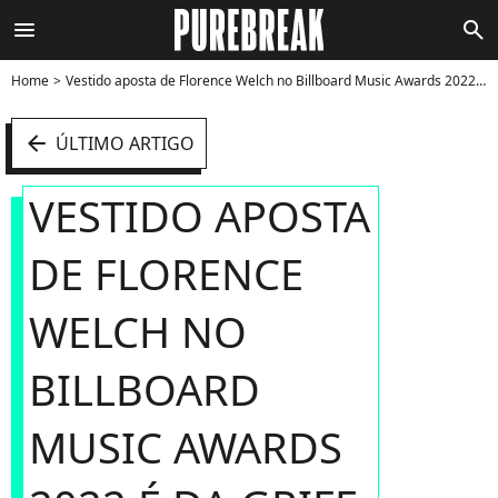
menu
search
Home
Vestido aposta de Florence Welch no Billboard Music Awards 2022 é da grife Gucci - Foto
arrow_left
ÚLTIMO ARTIGO
VESTIDO APOSTA
DE FLORENCE
WELCH NO
BILLBOARD
MUSIC AWARDS