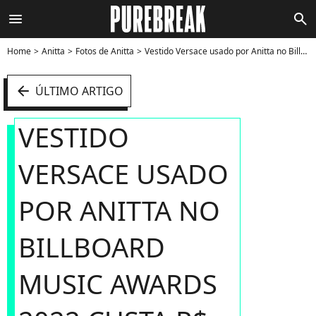
menu
search
Home
Anitta
Fotos de Anitta
Vestido Versace usado por Anitta no Billboard Music Awards 2022 custa R$ 263 mil e encontra-se esgotado no site da Versace - Foto
arrow_left
ÚLTIMO ARTIGO
VESTIDO
VERSACE USADO
POR ANITTA NO
BILLBOARD
MUSIC AWARDS