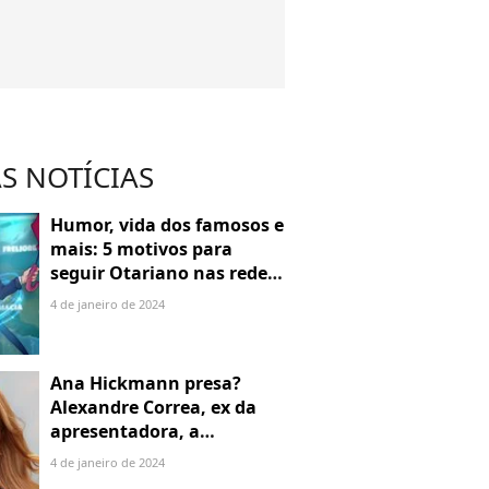
S NOTÍCIAS
Humor, vida dos famosos e
mais: 5 motivos para
seguir Otariano nas redes
sociais
4 de janeiro de 2024
Ana Hickmann presa?
Alexandre Correa, ex da
apresentadora, a
denuncia por alienação
4 de janeiro de 2024
parental