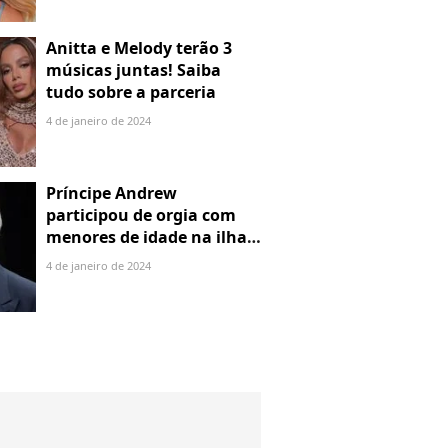
Anitta e Melody terão 3
músicas juntas! Saiba
tudo sobre a parceria
4 de janeiro de 2024
Príncipe Andrew
participou de orgia com
menores de idade na ilha
de Jeffrey Epstein, chefe de
4 de janeiro de 2024
rede de tráfico sexual