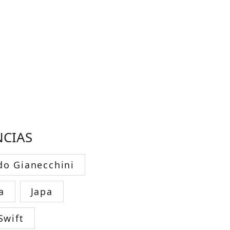
NCIAS
do Gianecchini
a
Japa
Swift