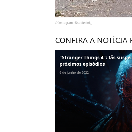
© Instagram, @sadiesink_
CONFIRA A NOTÍCIA
"Stranger Things 4": fãs susp
próximos episódios
6 de junho de 2022