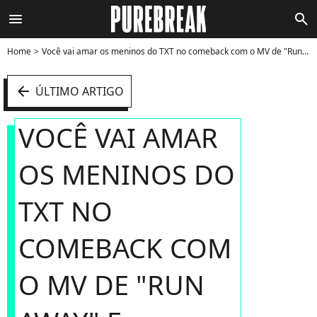
menu
search
Home
Você vai amar os meninos do TXT no comeback com o MV de "Run Away" e álbum "The Dream Chapter: MAGIC" - Foto
arrow_left
ÚLTIMO ARTIGO
VOCÊ VAI AMAR
OS MENINOS DO
TXT NO
COMEBACK COM
O MV DE "RUN