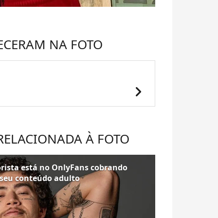
ECERAM NA FOTO
chevron_right
 RELACIONADA À FOTO
ista está no OnlyFans cobrando
 seu conteúdo adulto