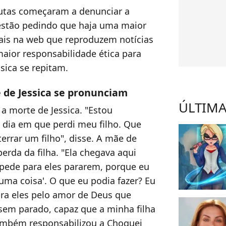
autas começaram a denunciar a
 estão pedindo que haja uma maior
ais na web que reproduzem notícias
aior responsabilidade ética para
sica se repitam.
de Jessica se pronunciam
ÚLTIMA
 morte de Jessica. "Estou
o dia em que perdi meu filho. Que
errar um filho", disse. A mãe de
erda da filha.
"Ela chegava aqui
pede para eles pararem, porque eu
uma coisa'. O que eu podia fazer? Eu
ra eles pelo amor de Deus que
sem parado, capaz que a minha filha
 também responsabilizou a Choquei