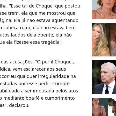
lha.
"Esse tal de Choquei que postou
esse trem, ela que me mostrou que
gina. Ela já não estava aguentando
a cabeça ruim, ela não estava bem,
itos laudos dela doente, ela não
e ela fizesse essa tragédia",
u das acusações.
"O perfil Choquei,
ídica, vem esclarecer aos seus
correu qualquer irregularidade na
estadas por esse perfil. Cumpre
abilidade a ser imputada pelos atos
ção mediante boa-fé e cumprimento
as", declarou.