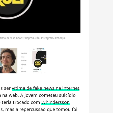
vítima de fake news© Reprodução, Instagram/@choquei
ós ser
vítima de fake news na internet
 na web. A jovem cometeu suicídio
 teria trocado com
Whindersson
as, mas a repercussão que tomou foi