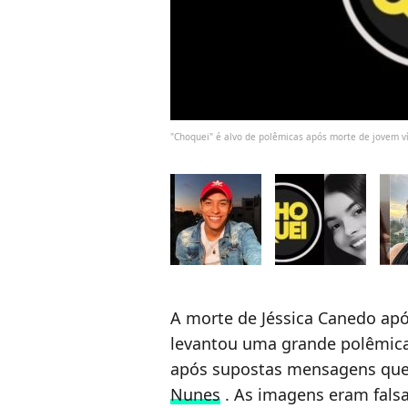
"Choquei" é alvo de polêmicas após morte de jovem 
A morte de Jéssica Canedo ap
levantou uma grande polêmica
após supostas mensagens que
Nunes
. As imagens eram fals