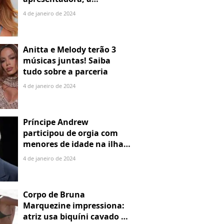
denuncia por alienação
4 de janeiro de 2024
parental
Anitta e Melody terão 3
músicas juntas! Saiba
tudo sobre a parceria
4 de janeiro de 2024
Príncipe Andrew
participou de orgia com
menores de idade na ilha
de Jeffrey Epstein, chefe de
4 de janeiro de 2024
rede de tráfico sexual
Corpo de Bruna
Marquezine impressiona:
atriz usa biquíni cavado e