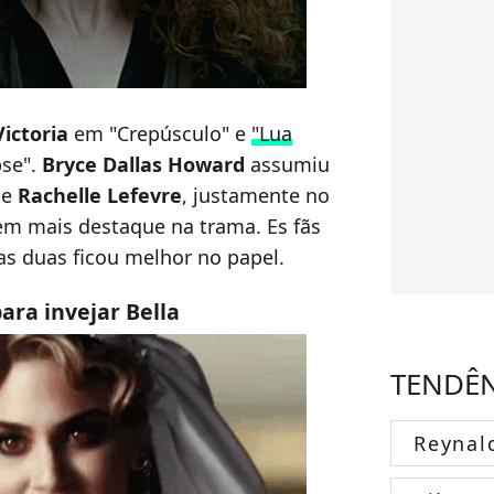
Victoria
em "Crepúsculo" e
"Lua
pse".
Bryce
Dallas Howard
assumiu
de
Rachelle
Lefevre
, justamente no
em mais destaque na trama. Es fãs
as duas ficou melhor no papel.
para invejar Bella
TENDÊ
Reynal