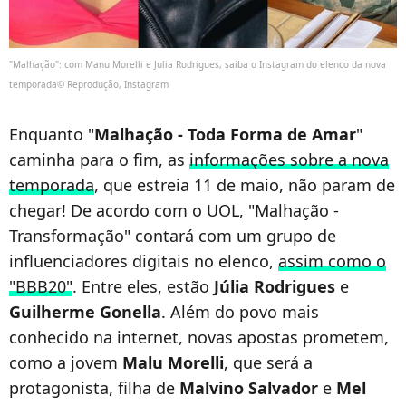
"Malhação": com Manu Morelli e Julia Rodrigues, saiba o Instagram do elenco da nova
temporada© Reprodução, Instagram
Enquanto "
Malhação - Toda Forma de Amar
"
caminha para o fim, as
informações sobre a nova
temporada
, que estreia 11 de maio, não param de
chegar! De acordo com o UOL, "Malhação -
Transformação" contará com um grupo de
influenciadores digitais no elenco,
assim como o
"BBB20"
. Entre eles, estão
Júlia Rodrigues
e
Guilherme Gonella
. Além do povo mais
conhecido na internet, novas apostas prometem,
como a jovem
Malu Morelli
, que será a
protagonista, filha de
Malvino Salvador
e
Mel