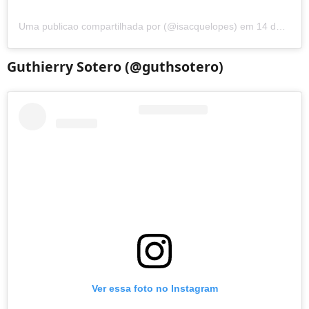
Uma publicao compartilhada por (@isacquelopes)
em
14 de Fev, 2020 s 2:08 PST
Guthierry Sotero (@guthsotero)
Ver essa foto no Instagram