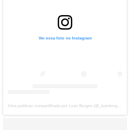
Ver essa foto no Instagram
Uma publicao compartilhada por Luan Borges (@_luanborges_)
e