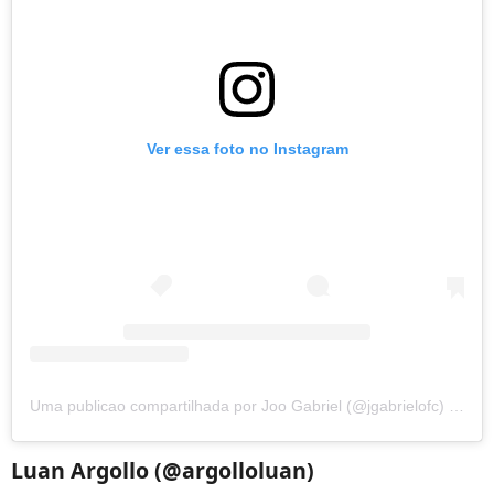
Ver essa foto no Instagram
Uma publicao compartilhada por Joo Gabriel (@jgabrielofc)
em
18
Luan Argollo (@argolloluan)