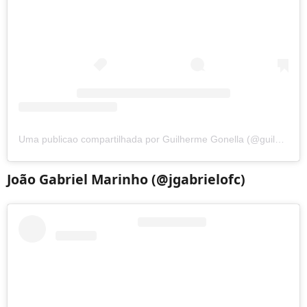
Uma publicao compartilhada por Guilherme Gonella (@guilhermegonella)
João Gabriel Marinho (@jgabrielofc)