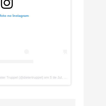
 foto no Instagram
ter Truppel (@dietertruppel)
em
5 de Jul, 2020 s 11:13 PDT