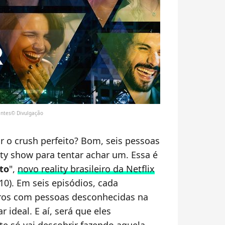
pantes© Divulgação
r o crush perfeito? Bom, seis pessoas
ity show para tentar achar um. Essa é
to
",
novo reality brasileiro da Netflix
10). Em seis episódios, cada
tros com pessoas desconhecidas na
r ideal. E aí, será que eles