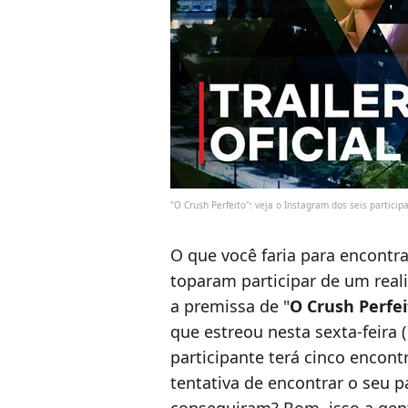
"O Crush Perfeito": veja o Instagram dos seis partici
O que você faria para encontra
toparam participar de um real
a premissa de "
O Crush Perfei
que estreou nesta sexta-feira (
participante terá cinco encon
tentativa de encontrar o seu pa