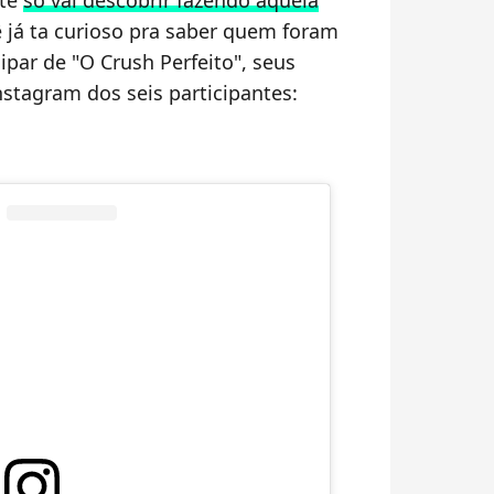
nte
só vai descobrir fazendo aquela
ê já ta curioso pra saber quem foram
par de "O Crush Perfeito", seus
stagram dos seis participantes: