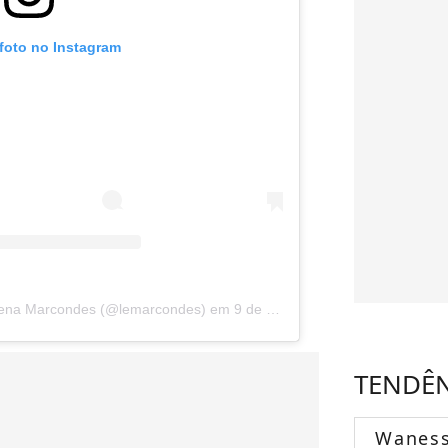
 foto no Instagram
Elena Marcondes (@lemarcondes)
em
9 de Fev, 2020 s 7:05 PST
TENDÊ
Wanes