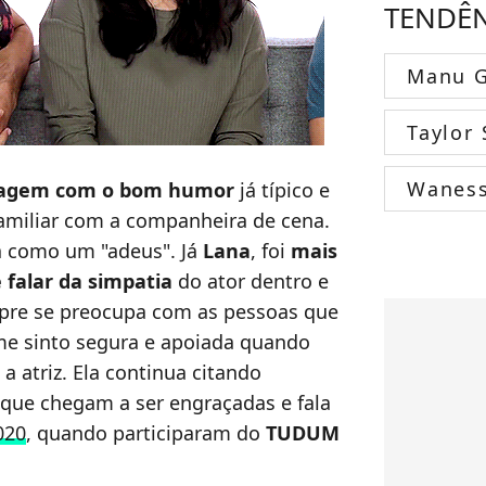
TENDÊ
Manu G
Taylor 
Wanes
agem com o bom humor
já típico e
amiliar com a companheira de cena.
ta como um "adeus". Já
Lana
, foi
mais
 falar da simpatia
do ator dentro e
mpre se preocupa com as pessoas que
me sinto segura e apoiada quando
a atriz. Ela continua citando
que chegam a ser engraçadas e fala
020
, quando participaram do
TUDUM