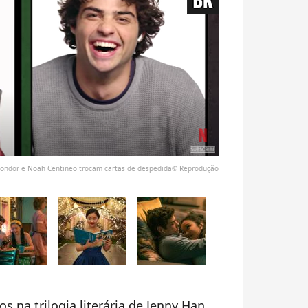
 Condor e Noah Centineo trocam cartas de despedida© Reprodução
s na trilogia literária de Jenny Han