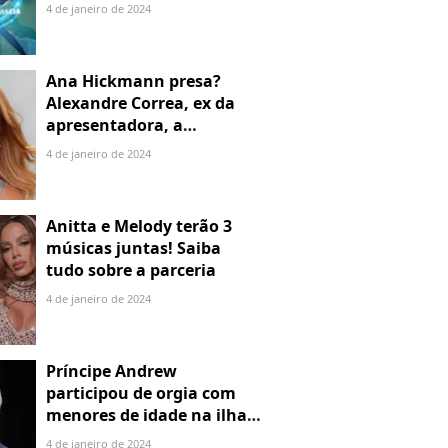
sociais
4 de janeiro de 2024
Ana Hickmann presa?
Alexandre Correa, ex da
apresentadora, a
denuncia por alienação
4 de janeiro de 2024
parental
Anitta e Melody terão 3
músicas juntas! Saiba
tudo sobre a parceria
4 de janeiro de 2024
Príncipe Andrew
participou de orgia com
menores de idade na ilha
de Jeffrey Epstein, chefe de
4 de janeiro de 2024