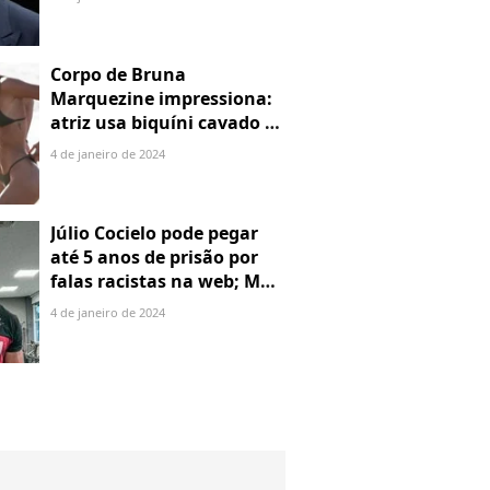
rede de tráfico sexual
Corpo de Bruna
Marquezine impressiona:
atriz usa biquíni cavado e
body chain ao chegar em
4 de janeiro de 2024
Noronha
Júlio Cocielo pode pegar
até 5 anos de prisão por
falas racistas na web; MPF
identificou 9 posts com
4 de janeiro de 2024
preconceito racial