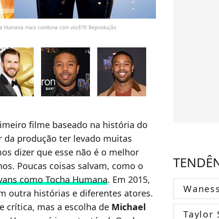
ocha Humana mais combina com você?© Reprodução
imeiro filme baseado na história do
r da produção ter levado muitas
os dizer que esse não é o melhor
TENDÊ
hos. Poucas coisas salvam, como o
 Evans como Tocha Humana
. Em 2015,
Wanes
 outra histórias e diferentes atores.
 crítica, mas a escolha de
Michael
Taylor 