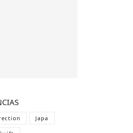
NCIAS
rection
Japa