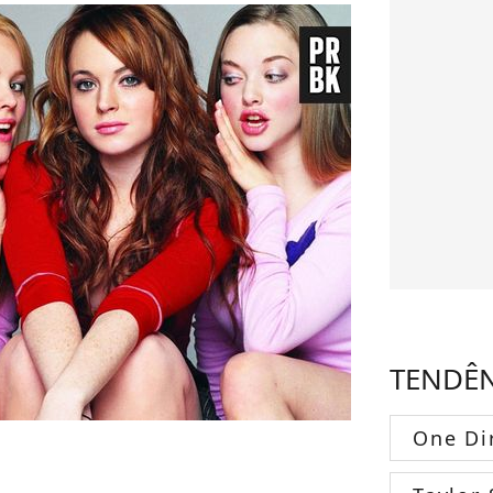
TENDÊ
One Di