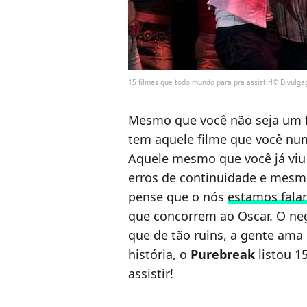
15 filmes que todo mundo para pra assistir!© Divulga
Mesmo que você não seja um f
tem aquele filme que você nun
Aquele mesmo que você já viu 3
erros de continuidade e mesmo
pense que o nós
estamos fala
que concorrem ao Oscar. O neg
que de tão ruins, a gente ama
história, o
Purebreak
listou 1
assistir!