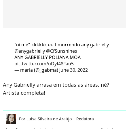
"oi me" kkkkkk eu t morrendo any gabrielly
@anygabrielly
@CfSunshines
ANY GABRIELLY POLIANA MOA
pic.twitter.com/uDyI48Fau5
— maria (@_gabma)
June 30, 2022
Any Gabrielly arrasa em todas as áreas, né?
Artista completa!
Por
Luísa Silveira de Araújo
|
Redatora