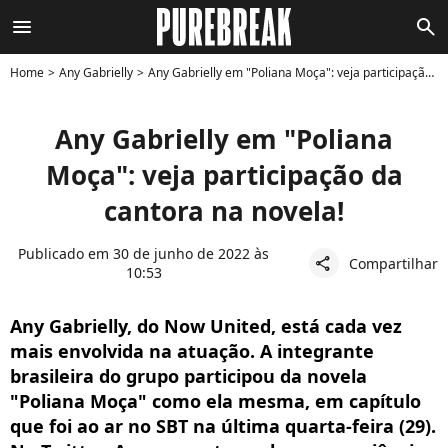
menu
search
Home
Any Gabrielly
Any Gabrielly em "Poliana Moça": veja participação da cantora na novela!
Any Gabrielly em "Poliana
Moça": veja participação da
cantora na novela!
Publicado em 30 de junho de 2022 às
Compartilhar
share
10:53
Any Gabrielly, do Now United, está cada vez
mais envolvida na atuação. A integrante
brasileira do grupo participou da novela
"Poliana Moça" como ela mesma, em capítulo
que foi ao ar no SBT na última quarta-feira (29).