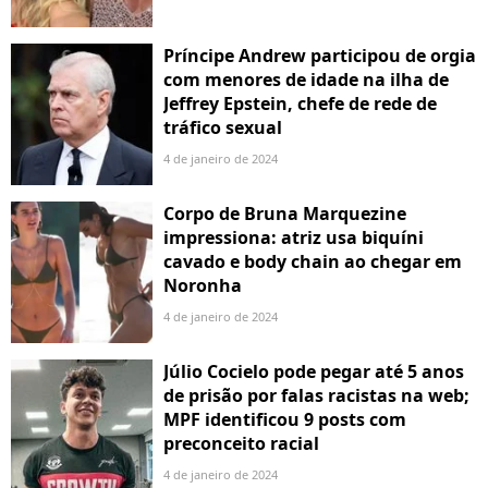
Príncipe Andrew participou de orgia
com menores de idade na ilha de
Jeffrey Epstein, chefe de rede de
tráfico sexual
4 de janeiro de 2024
Corpo de Bruna Marquezine
impressiona: atriz usa biquíni
cavado e body chain ao chegar em
Noronha
4 de janeiro de 2024
Júlio Cocielo pode pegar até 5 anos
de prisão por falas racistas na web;
MPF identificou 9 posts com
preconceito racial
4 de janeiro de 2024