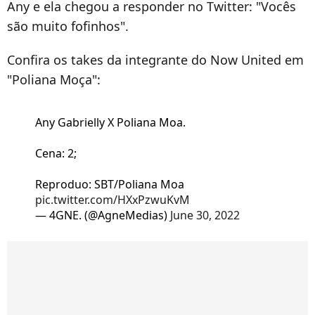
Any e ela chegou a responder no Twitter: "Vocês
são muito fofinhos".
Confira os takes da integrante do Now United em
"Poliana Moça":
Any Gabrielly X Poliana Moa.
Cena: 2;
Reproduo: SBT/Poliana Moa
pic.twitter.com/HXxPzwuKvM
— 4GNE. (@AgneMedias)
June 30, 2022