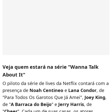
Veja quem estará na série "Wanna Talk
About It"
O piloto da série de lives da Netflix contará com a
presença de
Noah Centineo
e
Lana Condor
, de
"Para Todos Os Garotos Que Já Amei",
Joey King
,
de "
A Barraca do Beijo
" e
Jerry Harris
, de
"
Cheer
". Cada um de suas casas, os atores