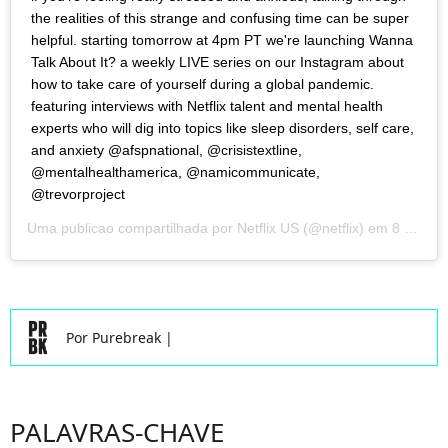
the realities of this strange and confusing time can be super
helpful. starting tomorrow at 4pm PT we're launching Wanna
Talk About It? a weekly LIVE series on our Instagram about
how to take care of yourself during a global pandemic.
featuring interviews with Netflix talent and mental health
experts who will dig into topics like sleep disorders, self care,
and anxiety @afspnational, @crisistextline,
@mentalhealthamerica, @namicommunicate,
@trevorproject
Uma publicao compartilhada por
Netflix US
(@netflix) em
8 de Abr, 2020 s 7:30 PDT
Por
Purebreak
|
PALAVRAS-CHAVE