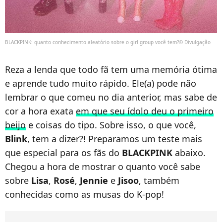
BLACKPINK: quanto conhecimento aleatório sobre o girl group você tem?© Divulgação
Reza a lenda que todo fã tem uma memória ótima
e aprende tudo muito rápido. Ele(a) pode não
lembrar o que comeu no dia anterior, mas sabe de
cor a hora exata
em que seu ídolo deu o primeiro
beijo
e coisas do tipo. Sobre isso, o que você,
Blink
, tem a dizer?! Preparamos um teste mais
que especial para os fãs do
BLACKPINK
abaixo.
Chegou a hora de mostrar o quanto você sabe
sobre
Lisa
,
Rosé
,
Jennie
e
Jisoo
, também
conhecidas como as musas do K-pop!