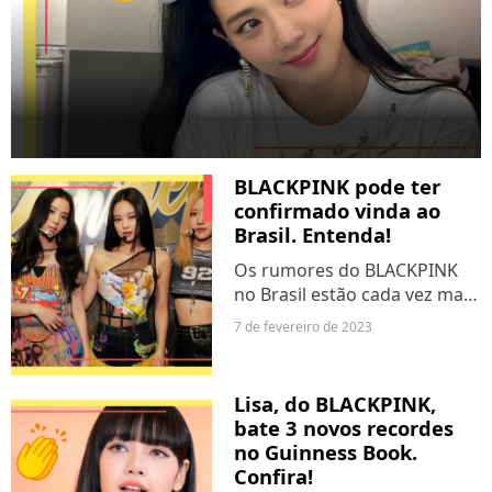
BLACKPINK pode ter
confirmado vinda ao
Brasil. Entenda!
Os rumores do BLACKPINK
no Brasil estão cada vez mais
fortes. O grupo de k-pop
7 de fevereiro de 2023
pode estar quase
anunciando sua vinda ao
nosso país. Ainda mais
Lisa, do BLACKPINK,
depois des fãs terem
bate 3 novos recordes
encontrado uma pista...
no Guinness Book.
Confira!