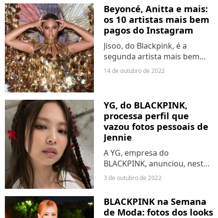
pescoço, durante show nos
Beyoncé, Anitta e mais:
Estados Unidos. Blinks, com
os 10 artistas mais bem
medo das idols estarem com
pagos do Instagram
algum...
Jisoo, do Blackpink, é a
segunda artista mais bem
paga do Instagram em 2021,
14 de outubro de 2022
de acordo com NetCredit,
com $18,8M arrecadados em
postagens patrocinadas.
YG, do BLACKPINK,
Pouco atrás, os brasileiros...
processa perfil que
vazou fotos pessoais de
Jennie
A YG, empresa do
BLACKPINK, anunciou, nesta
segunda-feira (3), que irá
3 de outubro de 2022
processar perfil que vazou
fotos íntimas e privadas de
BLACKPINK na Semana
Jennie. Muites fãs
de Moda: fotos dos looks
entenderam que a instituição