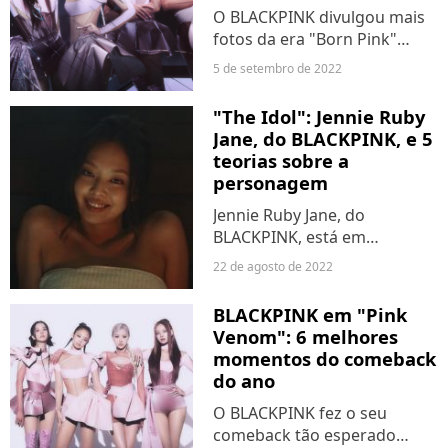
O BLACKPINK divulgou mais
fotos da era "Born Pink"
nesta segunda-feira (5), se
5 de setembro de 2022
juntando a outras imagens
incríveis - em grupo e
"The Idol": Jennie Ruby
individuais - das idols. Lisa,
Jane, do BLACKPINK, e 5
Jennie, Jisoo e Rosé...
teorias sobre a
personagem
Jennie Ruby Jane, do
BLACKPINK, está em
destaque no novo teaser de
22 de agosto de 2022
"The Idol", divulgado no
último domingo (21). Ainda
BLACKPINK em "Pink
não temos muitas
Venom": 6 melhores
informações sobre a sua
momentos do comeback
personagem ou até mesmo...
do ano
O BLACKPINK fez o seu
comeback tão esperado