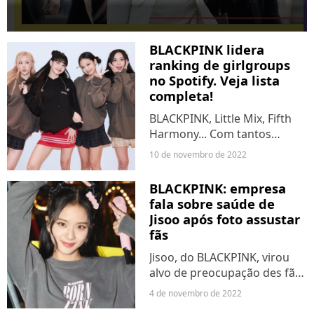
BLACKPINK lidera
ranking de girlgroups
no Spotify. Veja lista
completa!
BLACKPINK, Little Mix, Fifth
Harmony... Com tantos
girlgroups incríveis na
10 de novembro de 2022
história do pop, é difícil
escolher o melhor, né? Mas,
BLACKPINK: empresa
com ajuda do Spotify,
fala sobre saúde de
conseguimos definir qual
Jisoo após foto assustar
deles,...
fãs
Jisoo, do BLACKPINK, virou
alvo de preocupação des fãs
após ser flagrada com
4 de novembro de 2022
inchaço na região do