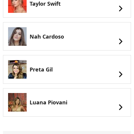
Taylor Swift
chevron_right
Nah Cardoso
chevron_right
Preta Gil
chevron_right
Luana Piovani
chevron_right