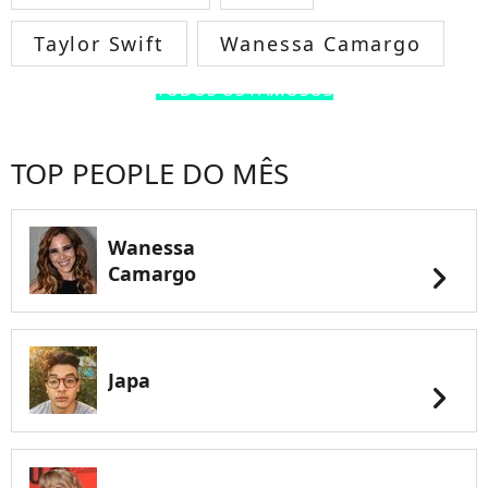
Taylor Swift
Wanessa Camargo
TODOS OS FAMOSOS
TOP PEOPLE DO MÊS
Wanessa
chevron_right
Camargo
Japa
chevron_right