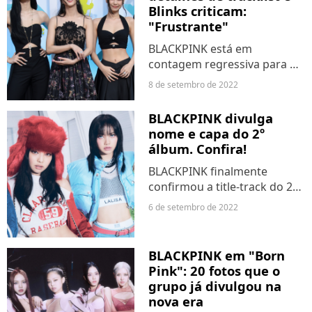
Blinks criticam:
"Frustrante"
BLACKPINK está em
contagem regressiva para o
lançamento de "Born Pink", o
8 de setembro de 2022
2º full-album do grupo. Na
última quarta-feira (7), a YG,
BLACKPINK divulga
responsável pelo quarteto,
nome e capa do 2º
divulgou oficialmente...
álbum. Confira!
BLACKPINK finalmente
confirmou a title-track do 2º
álbum completo do grupo,
6 de setembro de 2022
previsto para 16 de
setembro. O anúncio foi feito
nas redes sociais do
BLACKPINK em "Born
girlgroup de K-pop nesta
Pink": 20 fotos que o
terça-feira...
grupo já divulgou na
nova era