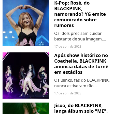
K-Pop: Rosé, do
precisou sair no meio da
BLACKPINK,
performance do grupo
namorando? YG emite
durante um show em...
comunicado sobre
rumores
Os idols precisam cuidar
bastante de sua imagem,
mas as empresas chegam a
17 de abril de 2023
níveis de fazer eles
Após show histórico no
assinarem contratos
Coachella, BLACKPINK
prometendo não namorar.
anuncia datas de turnê
Não sabemos se é o caso da
em estádios
Rosé do BLACKPINK,...
Os Blinks, fãs do BLACKPINK,
nunca estiveram tão
orgulhosos das meninas
17 de abril de 2023
quanto agora. Pouco depois
do lançamento do solo de
Jisoo, do BLACKPINK,
Jisoo, com "Flower", o grupo
lança álbum solo "ME".
foi simplesmente o