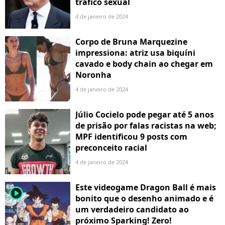
tráfico sexual
4 de janeiro de 2024
Corpo de Bruna Marquezine
impressiona: atriz usa biquíni
cavado e body chain ao chegar em
Noronha
4 de janeiro de 2024
Júlio Cocielo pode pegar até 5 anos
de prisão por falas racistas na web;
MPF identificou 9 posts com
preconceito racial
4 de janeiro de 2024
Este videogame Dragon Ball é mais
player2
bonito que o desenho animado e é
um verdadeiro candidato ao
próximo Sparking! Zero!