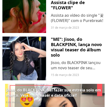
Assista clipe de
headliner...
"FLOWER"
Assista ao vídeo do single "꽃
(FLOWER)" com o Purebreak!
31 de março de 2023
"ME": Jisoo, do
BLACKPINK, lança novo
visual teaser do álbum
solo
Jisoo, do BLACKPINK lançou
um novo teaser de seu
próximo álbum solo, "Me".
15 de março de 2023
Assista agora com o
Purebreak!
Jisoo, do BLACKPINK, vai fazer sua estreia solo em
março. Veja foto teaser e data oficial!
6 de março de 2023