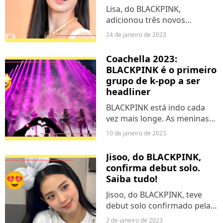
Lisa, do BLACKPINK,
adicionou três novos
recordes no seu currículo,
24 de janeiro de 2023
nesta terça-feira (24). O
Guinness Book mencionou a
Coachella 2023:
idol de K-pop em lista sobre
BLACKPINK é o primeiro
prêmios da MTV e ainda
grupo de k-pop a ser
destacou...
headliner
BLACKPINK está indo cada
vez mais longe. As meninas
estão provando serem
10 de janeiro de 2023
verdadeiros fenômenos
mundiais e o novo passo que
Jisoo, do BLACKPINK,
deram fez com que elas
confirma debut solo.
entrassem para a história.
Saiba tudo!
Isso porque...
Jisoo, do BLACKPINK, teve
debut solo confirmado pela
YG, nesta segunda-feira (2). A
2 de janeiro de 2023