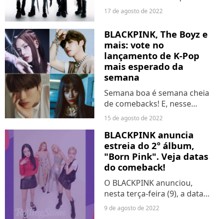
sexta-feira (19), às 1h, o
17 de agosto de 2022
BLACKPINK entrará ao vivo
uma hora antes, à 00h, para
BLACKPINK, The Boyz e
conversar com os fãs sobre
mais: vote no
"PINK VENOM". Quer saber...
lançamento de K-Pop
mais esperado da
semana
Semana boa é semana cheia
de comebacks! E, nesse
quesito, os k-poppers não
15 de agosto de 2022
têm do que reclamar. Nos
BLACKPINK anuncia
próximos dias, seremos
estreia do 2º álbum,
presenteados com
"Born Pink". Veja datas
lançamentos do BLACKPINK,
do comeback!
The Boyz, Jaehyun...
O BLACKPINK anunciou,
nesta terça-feira (9), a data
de lançamento para o 2º full-
9 de agosto de 2022
album do girlgroup de K-pop.