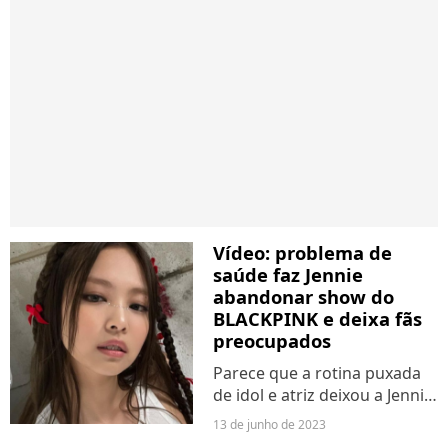
Vídeo: problema de
saúde faz Jennie
abandonar show do
BLACKPINK e deixa fãs
preocupados
Parece que a rotina puxada
de idol e atriz deixou a Jennie,
do BLACKPINK, em condições
13 de junho de 2023
de saúde nada boas. A jovem