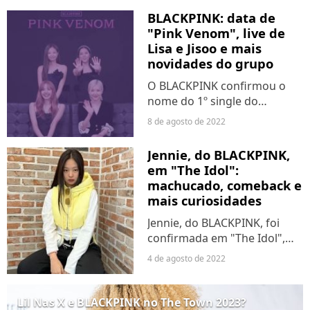
Com o nome de "Born Pink",
BLACKPINK: data de
o trabalho será lançado em
"Pink Venom", live de
16 de setembro....
Lisa e Jisoo e mais
novidades do grupo
O BLACKPINK confirmou o
nome do 1º single do
comeback, "Pink Venom",
8 de agosto de 2022
previsto para ser lançado em
19 de agosto. O anúncio foi
Jennie, do BLACKPINK,
feito no último domingo (7),
em "The Idol":
no mesmo dia em que o
machucado, comeback e
grupo...
mais curiosidades
Jennie, do BLACKPINK, foi
confirmada em "The Idol",
série de HBO Max criada e
4 de agosto de 2022
estrelada por The Weeknd.
Na semana passada, Chelsea
Fuji, dançarina que participou
Lil Nas X e BLACKPINK no The Town 2023?