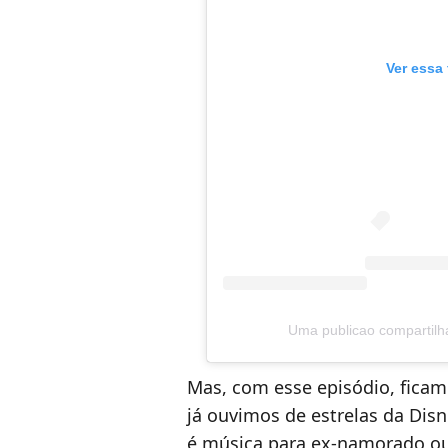
Ver essa
Uma publicao compartilh
Mas, com esse episódio, ficam
já ouvimos de estrelas da Disn
é música para ex-namorado ou