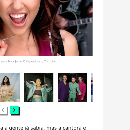
 é para Nick Jonas© Reprodução, Youtube
hevron_left
chevron_right
 a gente já sabia, mas a cantora e