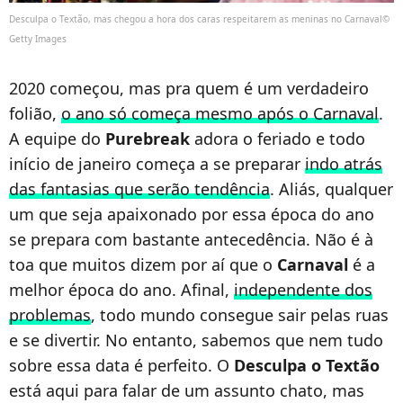
Desculpa o Textão, mas chegou a hora dos caras respeitarem as meninas no Carnaval©
Getty Images
2020 começou, mas pra quem é um verdadeiro
folião,
o ano só começa mesmo após o Carnaval
.
A equipe do
Purebreak
adora o feriado e todo
início de janeiro começa a se preparar
indo atrás
das fantasias que serão tendência
. Aliás, qualquer
um que seja apaixonado por essa época do ano
se prepara com bastante antecedência. Não é à
toa que muitos dizem por aí que o
Carnaval
é a
melhor época do ano. Afinal,
independente dos
problemas
, todo mundo consegue sair pelas ruas
e se divertir. No entanto, sabemos que nem tudo
sobre essa data é perfeito. O
Desculpa o Textão
está aqui para falar de um assunto chato, mas