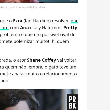
 voltar nesta 7ª temporada!© Reprodução
 que o
Ezra
(Ian Harding) resolveu
dar
ento
com
Aria
(Lucy Hale) em "
Pretty
problema é que um possível rival do
promete polemizar muito! Ih, quem
rada, o ator
Shane Coffey
vai voltar
ara quem não lembra, o gato teve um
omete abalar muito o relacionamento
sado!