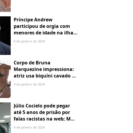
Príncipe Andrew
participou de orgia com
menores de idade na ilha
de Jeffrey Epstein, chefe de
4 de janeiro de 2024
rede de tráfico sexual
Corpo de Bruna
Marquezine impressiona:
atriz usa biquíni cavado e
body chain ao chegar em
4 de janeiro de 2024
Noronha
Júlio Cocielo pode pegar
até 5 anos de prisão por
falas racistas na web; MPF
identificou 9 posts com
4 de janeiro de 2024
preconceito racial