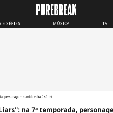
S E SÉRIES
MÚSICA
TV
ada, personagem sumido volta à série!
 Liars": na 7ª temporada, persona