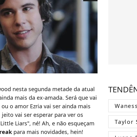
TENDÊ
ewood nesta segunda metade da atual
inda mais da ex-amada. Será que vai
Wanes
í ou o amor Ezria vai ser ainda mais
jeito vai ser esperar para ver os
Taylor 
Little Liars", né! Ah, e não esqueçam
reak
para mais novidades, hein!