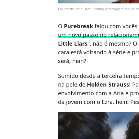
Em "Pretty Little Liars", confira personagem que vai
O
Purebreak
falou com vocês
um novo passo no relacionam
Little Liars
", não é mesmo? O 
cara está voltando à série e 
será, hein?
Sumido desde a terceira tempo
na pele de
Holden Strauss
! P
envolvimento com a Aria e pr
da jovem com o Ezra, hein! Pe