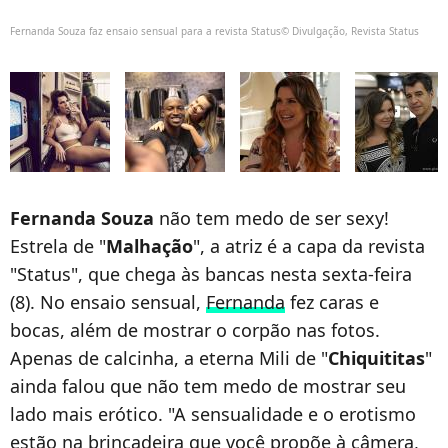
Fernanda Souza faz ensaio sensual para a revista Status© Divulgação, Revista Status
Fernanda Souza
não tem medo de ser sexy!
Estrela de "
Malhação
", a atriz é a capa da revista
"Status", que chega às bancas nesta sexta-feira
(8). No ensaio sensual,
Fernanda
fez caras e
bocas, além de mostrar o corpão nas fotos.
Apenas de calcinha, a eterna Mili de "
Chiquititas
"
ainda falou que não tem medo de mostrar seu
lado mais erótico. "A sensualidade e o erotismo
estão na brincadeira que você propõe à câmera,