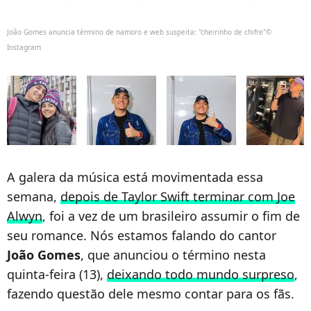
João Gomes anuncia término de namoro e web suspeita: "cheirinho de chifre"©
Instagram
A galera da música está movimentada essa
semana,
depois de Taylor Swift terminar com Joe
Alwyn
, foi a vez de um brasileiro assumir o fim de
seu romance. Nós estamos falando do cantor
João Gomes
, que anunciou o término nesta
quinta-feira (13),
deixando todo mundo surpreso
,
fazendo questão dele mesmo contar para os fãs.