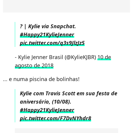
? | Kylie via Snapchat.
#Happy21KylieJenner
pic.twitter.com/q3s9JlzJz5
- Kylie Jenner Brasil (@KylieKJBR)
10 de
agosto de 2018
... e numa piscina de bolinhas!
Kylie com Travis Scott em sua festa de
aniversário, (10/08).
#Happy21KylieJenner
pic.twitter.com/F7DvNYhdr8