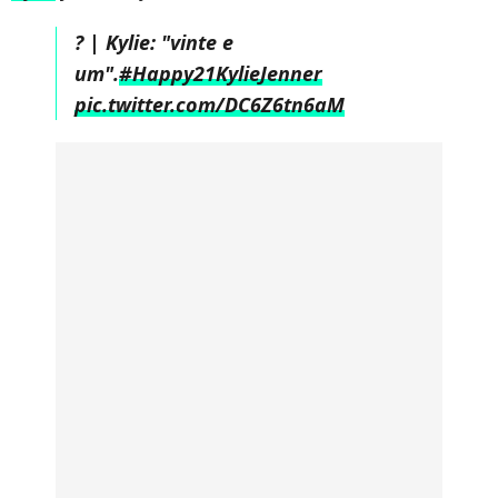
? | Kylie: "vinte e
um".
#Happy21KylieJenner
pic.twitter.com/DC6Z6tn6aM