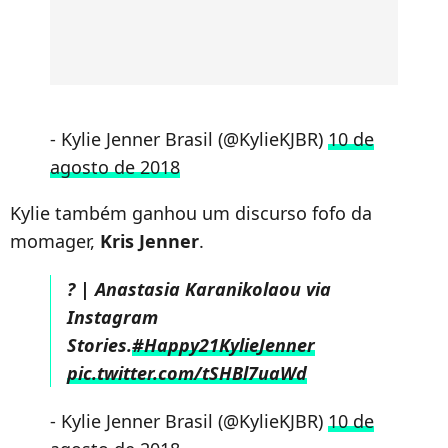
- Kylie Jenner Brasil (@KylieKJBR)
10 de
agosto de 2018
Kylie também ganhou um discurso fofo da
momager,
Kris Jenner
.
? | Anastasia Karanikolaou via
Instagram
Stories.
#Happy21KylieJenner
pic.twitter.com/tSHBl7uaWd
- Kylie Jenner Brasil (@KylieKJBR)
10 de