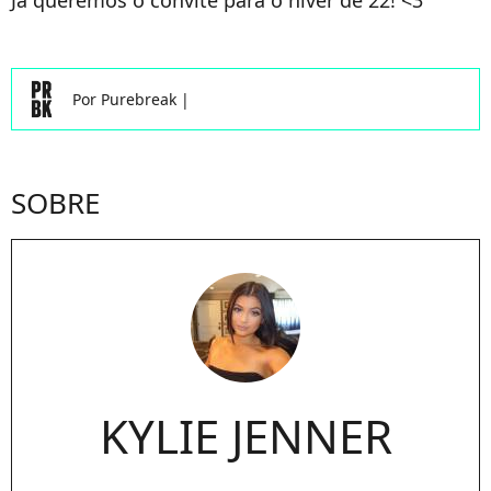
Já queremos o convite para o niver de 22! <3
Por
Purebreak
|
SOBRE
KYLIE JENNER