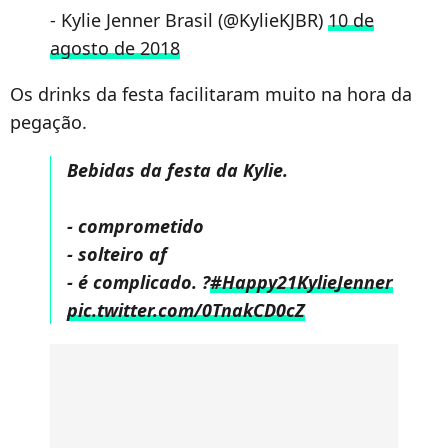
- Kylie Jenner Brasil (@KylieKJBR)
10 de
agosto de 2018
Os drinks da festa facilitaram muito na hora da
pegação.
Bebidas da festa da Kylie.
- comprometido
- solteiro af
- é complicado. ?
#Happy21KylieJenner
pic.twitter.com/0TnakCD0cZ