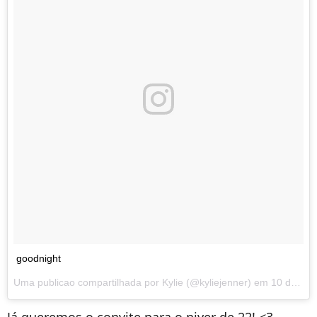
goodnight
Uma publicao compartilhada por
Kylie
(@kyliejenner) em
10 de Ago, 2018 s 2:45 PDT