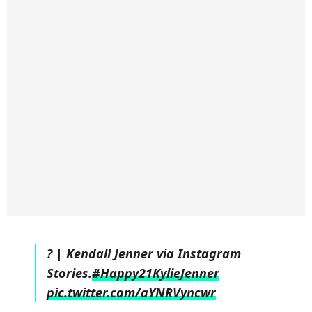
? | Kendall Jenner via Instagram
Stories.
#Happy21KylieJenner
pic.twitter.com/aYNRVyncwr