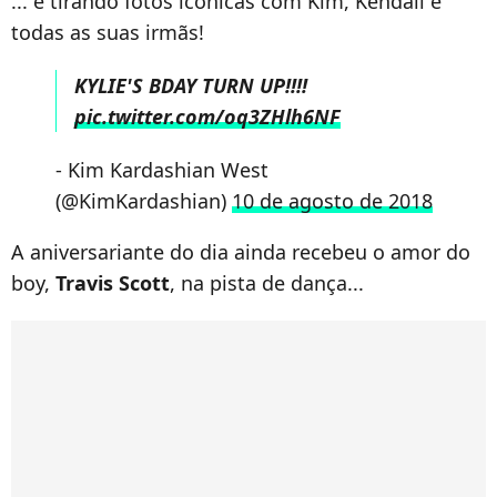
... e tirando fotos icônicas com Kim, Kendall e
todas as suas irmãs!
KYLIE'S BDAY TURN UP!!!!
pic.twitter.com/oq3ZHlh6NF
- Kim Kardashian West
(@KimKardashian)
10 de agosto de 2018
A aniversariante do dia ainda recebeu o amor do
boy,
Travis Scott
, na pista de dança...