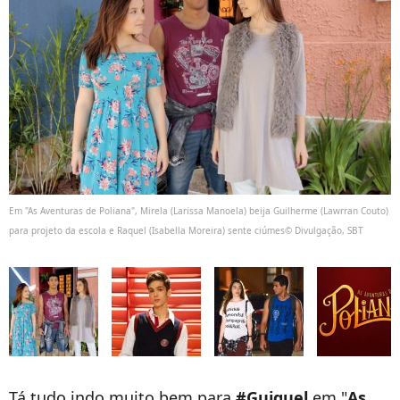
Em "As Aventuras de Poliana", Mirela (Larissa Manoela) beija Guilherme (Lawrran Couto)
para projeto da escola e Raquel (Isabella Moreira) sente ciúmes© Divulgação, SBT
Tá tudo indo muito bem para
#Guiquel
em "
As