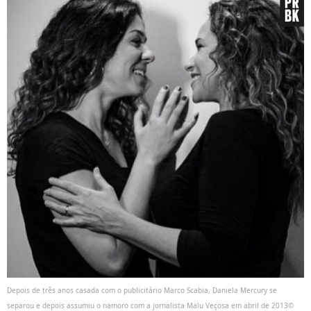
Depois de três anos casada com o publicitário Marco Scabia, Daniela Mercury se
separou e depois assumiu o namoro com a jornalista Malu Veçosa em abril de 2013©