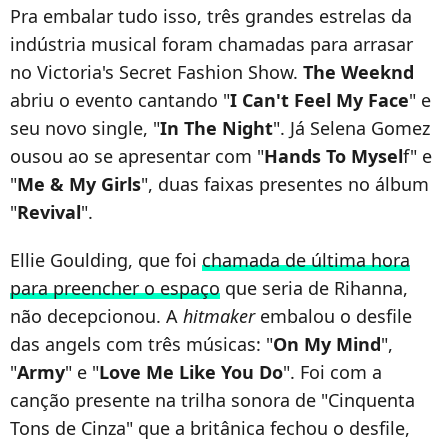
Pra embalar tudo isso, três grandes estrelas da
indústria musical foram chamadas para arrasar
no Victoria's Secret Fashion Show.
The Weeknd
abriu o evento cantando "
I Can't Feel My Face
" e
seu novo single, "
In The Night
". Já Selena Gomez
ousou ao se apresentar com "
Hands To Mysel
f" e
"
Me & My Girls
", duas faixas presentes no álbum
"
Revival
".
Ellie Goulding, que foi
chamada de última hora
para preencher o espaço
que seria de Rihanna,
não decepcionou. A
hitmaker
embalou o desfile
das angels com três músicas: "
On My Mind
",
"
Army
" e "
Love Me Like You Do
". Foi com a
canção presente na trilha sonora de "Cinquenta
Tons de Cinza" que a britânica fechou o desfile,