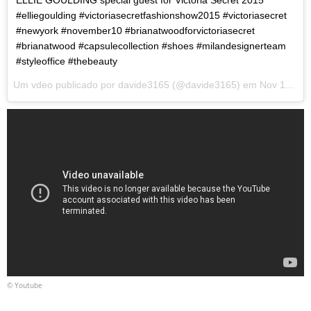
ELLIE GOULDING special guest for Victoria Secret 2015
#elliegoulding #victoriasecretfashionshow2015 #victoriasecret
#newyork #november10 #brianatwoodforvictoriasecret
#brianatwood #capsulecollection #shoes #milandesignerteam
#styleoffice #thebeauty
Um vdeo publicado por davide3165 (@davide3165) em
Nov 11, 2015 s 2:57 PST
© Youtube