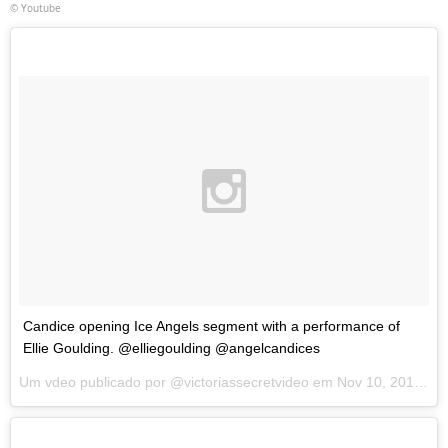
© Youtube
Candice opening Ice Angels segment with a performance of
Ellie Goulding. @elliegoulding @angelcandices
Um vdeo publicado por @victoriassecretvideo em
Nov 10, 2015 s 5:31 PST