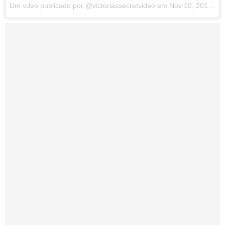
Um vdeo publicado por @victoriassecretvideo em
Nov 10, 2015 s 1:45 PST