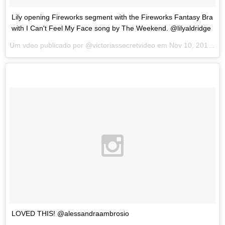
Lily opening Fireworks segment with the Fireworks Fantasy Bra
with I Can't Feel My Face song by The Weekend. @lilyaldridge
Um vdeo publicado por @victoriassecretvideo em
Nov 10, 2015 s 3:29 PST
LOVED THIS! @alessandraambrosio