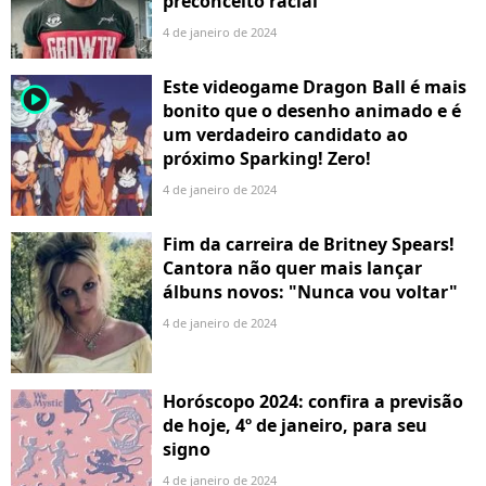
preconceito racial
4 de janeiro de 2024
Este videogame Dragon Ball é mais
player2
bonito que o desenho animado e é
um verdadeiro candidato ao
próximo Sparking! Zero!
4 de janeiro de 2024
Fim da carreira de Britney Spears!
Cantora não quer mais lançar
álbuns novos: "Nunca vou voltar"
4 de janeiro de 2024
Horóscopo 2024: confira a previsão
de hoje, 4º de janeiro, para seu
signo
4 de janeiro de 2024