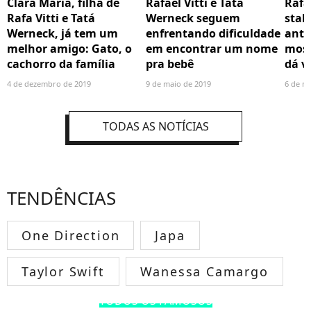
Clara Maria, filha de
Rafael Vitti e Tatá
Rafae
Rafa Vitti e Tatá
Werneck seguem
stal
Werneck, já tem um
enfrentando dificuldade
ante
melhor amigo: Gato, o
em encontrar um nome
mos
cachorro da família
pra bebê
dá v
4 de dezembro de 2019
9 de maio de 2019
6 de m
TODAS AS NOTÍCIAS
TENDÊNCIAS
One Direction
Japa
Taylor Swift
Wanessa Camargo
TODOS OS FAMOSOS