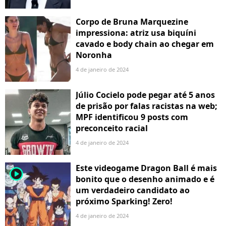
Corpo de Bruna Marquezine
impressiona: atriz usa biquíni
cavado e body chain ao chegar em
Noronha
4 de janeiro de 2024
Júlio Cocielo pode pegar até 5 anos
de prisão por falas racistas na web;
MPF identificou 9 posts com
preconceito racial
4 de janeiro de 2024
Este videogame Dragon Ball é mais
player2
bonito que o desenho animado e é
um verdadeiro candidato ao
próximo Sparking! Zero!
4 de janeiro de 2024