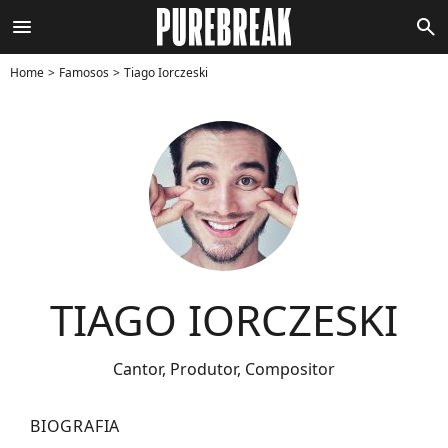
menu
search
Home
Famosos
Tiago Iorczeski
TIAGO IORCZESKI
Cantor, Produtor, Compositor
BIOGRAFIA