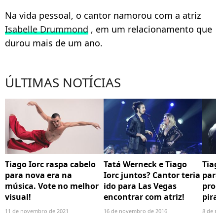
Na vida pessoal, o cantor namorou com a atriz
Isabelle Drummond
, em um relacionamento que
durou mais de um ano.
ÚLTIMAS NOTÍCIAS
Tiago Iorc raspa cabelo
Tatá Werneck e Tiago
Tiag
para nova era na
Iorc juntos? Cantor teria
para
música. Vote no melhor
ido para Las Vegas
prog
visual!
encontrar com atriz!
pira
11 de novembro de 2021
16 de novembro de 2016
8 de n