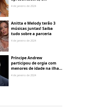
denuncia por alienação
4 de janeiro de 2024
parental
Anitta e Melody terão 3
músicas juntas! Saiba
tudo sobre a parceria
4 de janeiro de 2024
Príncipe Andrew
participou de orgia com
menores de idade na ilha
de Jeffrey Epstein, chefe de
4 de janeiro de 2024
rede de tráfico sexual